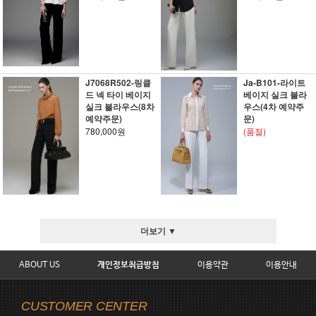
J7068R502-링클
Ja-B101-라이트
드 넥 타이 베이지
베이지 실크 블라
실크 블라우스(8차
우스(4차 예약주
예약주문)
문)
780,000원
(품절)
더보기 ▼
ABOUT US
개인정보취급방침
이용약관
이용안내
CUSTOMER CENTER