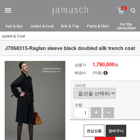
0
For the
Suit & Ops
Jacket & Coat
Knit & Top
Pants & Skirt
Jamuschian
Jacket & Coat
J7068315-Raglan sleeve black doubled silk trench coat
1,780,000
상품가
원
배송비
(차등)
사이즈
수량
관심상품
장바구니