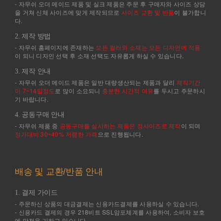
- 자무쉬 오더 메이드 제품 및 실크 제품은 주문 후 구매자와 사이즈 상담
을 거쳐 신체 사이즈에 맞게 제작되므로
사이즈 교환 및 반품
이 불가합니
다.
2. 제작 방법
- 자무쉬 홈페이지에 존재하는
모든 컬러와 소재는 모든 디자인에 적용
이 되니 디자인 선택 후 소재 선택도 자유롭게 하실 수 있습니다.
3. 제작 안내
- 자무쉬 오더 메이드 제품은 일반 대량생산되는 제품과 달리
제작기간
이 7~14일정도
로 많이 소요되니
충분한 시간적 여유
를 두시고 주문하시
기 바랍니다.
4. 공동구매 안내
- 자무쉬 제품 중
공동구매를 실시하는 제품은 정사이즈로 제작
이 되며
정가대비 30~40% 저렴한 가격
으로 진행됩니다.
배송 및 교환/반품 안내
1. 결제 가이드
- 주문하신 상품의 대금결제는 신용카드결제를 사용하실 수 있습니다.
- 신용카드 결제의 경우 218비트 SSL암포체계를 사용하여, 소비자 보호
에 만전을 기하고 있습니다.