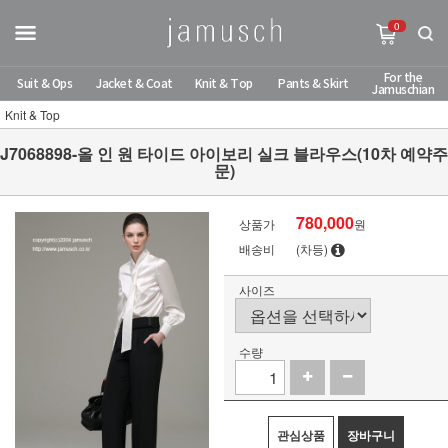
0
For the
Suit & Ops
Jacket & Coat
Knit & Top
Pants & Skirt
Jamuschian
Knit & Top
J7068898-올 인 원 타이드 아이보리 실크 블라우스(10차 예약주
문)
780,000
상품가
원
배송비
(차등)
사이즈
수량
관심상품
장바구니